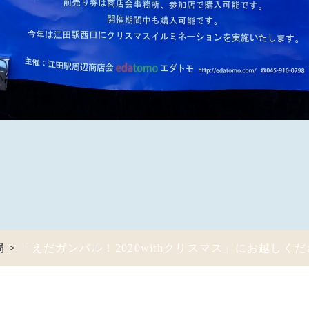
局
>
「えだガンバル！2020withクリスマス」にお越しく