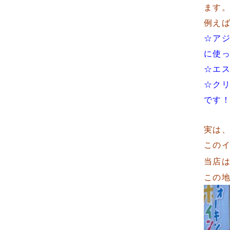
ます
例え
☆アジ
に使
☆エ
☆ク
です
実は
この
当店
この