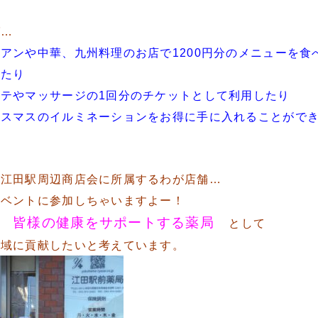
。
ば…
アンや中華、九州料理のお店で1200円分のメニューを食
ったり
ステやマッサージの1回分のチケットとして利用したり
リスマスのイルミネーションをお得に手に入れることがで
！
、
江田駅周辺商店会に所属するわが店舗…
イベントに参加しちゃいますよー！
皆様の健康をサポートする薬局
は
として
地域に貢献したいと考えています。