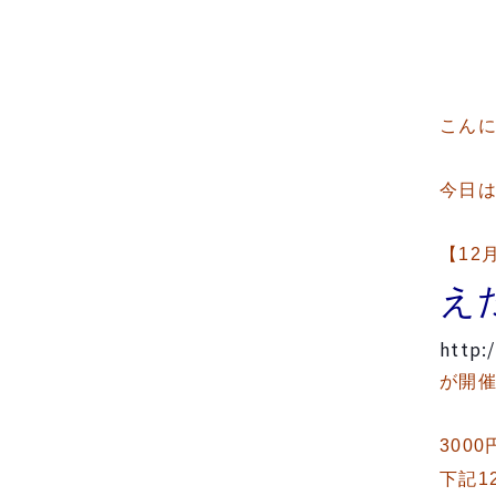
こん
今日
【12
え
http:
が開
300
下記1