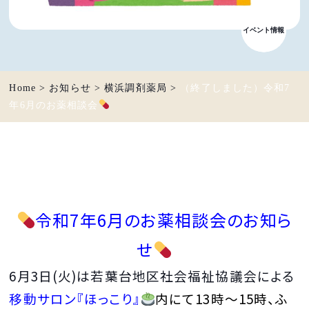
イベント情報
お知らせ
Home
>
お知らせ
>
横浜調剤薬局
>
（終了しました）令和7
年6月のお薬相談会
令和7年6
月のお薬相談会のお知ら
せ
6月3日(火)は若葉台地区社会福祉協議会による
移動サロン『ほっこり』
内にて13時～15時、ふ