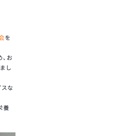
会
を
め、お
まし
イスな
栄養