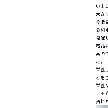
いま
大き
今後
令和
開催
電話
薬の
た。
栄養
どを
栄養
士不
資料