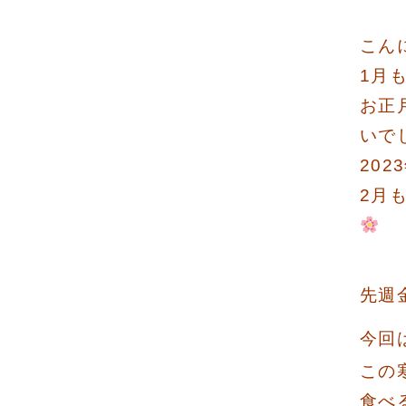
こん
1月
お正
いで
20
2月
先週
今回
この
食べ