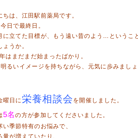
にちは、江田駅前薬局です。
も今日で最終日。
月に立てた目標が、もう遠い昔のよう…というこ
しょうか。
23年はまだまだ始まったばかり。
も明るいイメージを持ちながら、元気に歩みまし
栄養相談会
金曜日に
を開催しました。
5名
は
の方が参加してくださいました。
寒い季節特有のお悩みで、
る量が増えていたり、