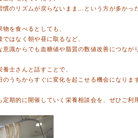
習慣のリズムが戻らないまま…という方が
多かっ
。
果物を食べるとしても、
後ではなく朝や昼に取るなど、
な意識からでも血糖値や脂質の数値改善につなが
栄養士さんと話すことで、
日のうちからすぐに変化を起こせる機会になりま
も定期的に開催していく栄養相談会を、ぜひご利
。