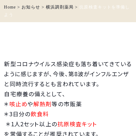
Home
>
お知らせ
>
横浜調剤薬局
>
抗原検査キットを準備し
よう
新型コロナウイルス感染症も落ち着いてきている
ように感じますが、今後、第8波がインフルエンザ
と同時流行するとも言われています。
自宅療養の備えとして、
＊
咳止め
や
解熱剤
等の市販薬
＊3日分の
飲食料
＊1人2セット以上の
抗原検査キット
を常備することが推奨されています。