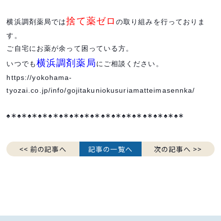
捨て薬ゼロ
横浜調剤薬局では
の取り組みを行っておりま
す。
ご自宅にお薬が余って困っている方。
横浜調剤薬局
いつでも
にご相談ください。
https://yokohama-
tyozai.co.jp/info/gojitakuniokusuriamatteimasennka/
♠∗♠∗♠∗♠∗♠∗♠∗♠∗♠∗♠∗♠∗♠∗♠∗♠∗♠∗♠∗♠∗♠∗
<< 前の記事へ
記事の一覧へ
次の記事へ >>