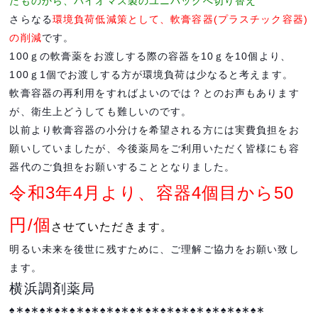
たものから、バイオマス製のユニパックへ切り替え
さらなる
環境負荷低減策として、軟膏容器(プラスチック容器)
の削減
です。
100ｇの軟膏薬をお渡しする際の容器を10ｇを10個より、
100ｇ1個でお渡しする方が環境負荷は少なると考えます。
軟膏容器の再利用をすればよいのでは？とのお声もあります
が、衛生上どうしても難しいのです。
以前より軟膏容器の小分けを希望される方には実費負担をお
願いしていましたが、今後薬局をご利用いただく皆様にも容
器代のご負担をお願いすることとなりました。
令和3年4月より、容器4個目から50
円/個
させていただきます。
明るい未来を後世に残すために、ご理解ご協力をお願い致し
ます。
横浜調剤薬局
♠∗♠∗♠∗♠∗♠∗♠∗♠∗♠∗♠∗♠∗♠∗♠∗♠∗♠∗♠∗♠∗♠∗