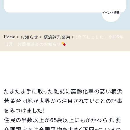
イベント情報
お知らせ
Home
>
お知らせ
>
横浜調剤薬局
>
(終了しました）令和5年
12月 お薬相談会のお知らせ
たまたま手に取った雑誌に高齢化率の高い横浜
若葉台団地が世界から注目されているとの記事
をみつけました！
住民の半数以上が65歳以上にもかかわらず、要
介護認定率は全国平均を大きく下回っているの