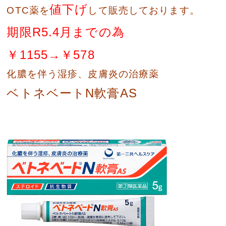
値下げ
OTC薬を
して販売しております。
期限R5.4月までの為
￥1155→￥578
化膿を伴う湿疹、皮膚炎の治療薬
ベトネベートN軟膏AS